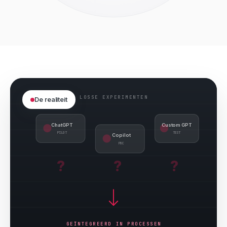
LOSSE EXPERIMENTEN
De realiteit
ChatGPT
Custom GPT
PILOT
TEST
Copilot
POC
?
?
?
GEÏNTEGREERD IN PROCESSEN