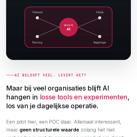
Voorraad
Inkoop
ENEQTO
AI
Planning
Rapportage
AI BELOOFT VEEL. LEVERT HET?
Maar bij veel organisaties blijft AI
hangen in
losse tools en experimenten
,
los van je dagelijkse operatie.
Een pilot hier, een POC daar. Allemaal interessant,
maar
geen structurele waarde
zolang het niet