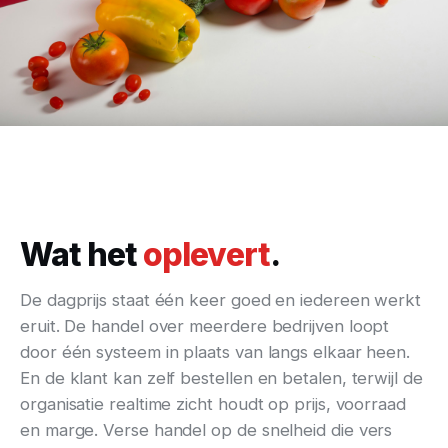
VERSE HANDEL OP SNELHEID
Van de dagprijs 's ochtends tot de
pallet op de vrachtwagen —
Wat het
oplevert
.
zonder één keer over te typen.
De dagprijs staat één keer goed en iedereen werkt
eruit. De handel over meerdere bedrijven loopt
door één systeem in plaats van langs elkaar heen.
En de klant kan zelf bestellen en betalen, terwijl de
organisatie realtime zicht houdt op prijs, voorraad
en marge. Verse handel op de snelheid die vers