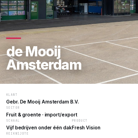
de Mooij
Amsterdam
KLANT
Gebr. De Mooij Amsterdam B.V.
SECTOR
Fruit & groente · import/export
SCHAAL
PRODUCT
Vijf bedrijven onder één dak
Fresh Vision
REIKWIJDTE