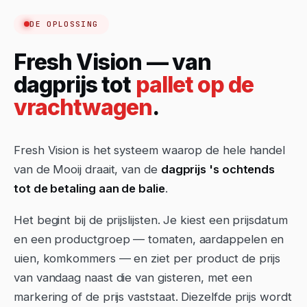
ELKE OCHTEND EEN NIEUWE PRIJS
Wat vandaag binnenkomt, heeft
DE OPLOSSING
vandaag een prijs. En morgen een
Fresh Vision — van
andere.
dagprijs tot
pallet op de
vrachtwagen
.
Fresh Vision is het systeem waarop de hele handel
van de Mooij draait, van de
dagprijs 's ochtends
tot de betaling aan de balie
.
Het begint bij de prijslijsten. Je kiest een prijsdatum
en een productgroep — tomaten, aardappelen en
uien, komkommers — en ziet per product de prijs
van vandaag naast die van gisteren, met een
markering of de prijs vaststaat. Diezelfde prijs wordt