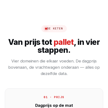
DE KETEN
VAN DAGPRIJS TOT PALLET
Van prijs tot
pallet
, in vier
De prijs staat één keer goed. De
stappen.
rest van de dag loopt daar vanzelf
uit.
Vier domeinen die elkaar voeden. De dagprijs
bovenaan, de vrachtwagen onderaan — alles op
dezelfde data.
01 · PRIJS
Dagprijs op de mat