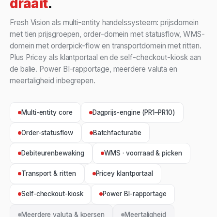
draait
.
Fresh Vision als multi-entity handelssysteem: prijsdomein
met tien prijsgroepen, order-domein met statusflow, WMS-
domein met orderpick-flow en transportdomein met ritten.
Plus Pricey als klantportaal en de self-checkout-kiosk aan
de balie. Power BI-rapportage, meerdere valuta en
meertaligheid inbegrepen.
Multi-entity core
Dagprijs-engine (PR1–PR10)
Order-statusflow
Batchfacturatie
Debiteurenbewaking
WMS · voorraad & picken
Transport & ritten
Pricey klantportaal
Self-checkout-kiosk
Power BI-rapportage
Meerdere valuta & koersen
Meertaligheid